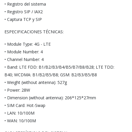
• Registro del sistema
• Registro SIP / IAX2
• Captura TCP y SIP
ESPECIFICACIONES TÉCNICAS:
• Module Type: 4G - LTE
• Module Number: 4
• Channel Number: 4
• Band:
LTE FDD: B1/B2/B3/B4/B5/B7/B8/B28;
LTE TDD:
B40;
WCDMA: B1/B2/B5/B8;
GSM: B2/B3/B5/B8
• Weight (without antenna): 527g
• Power: 28W
• Dimension (without antenna): 206*125*27mm
• SIM Card: Hot-Swap
• LAN: 10/100M
• WAN: 10/100M